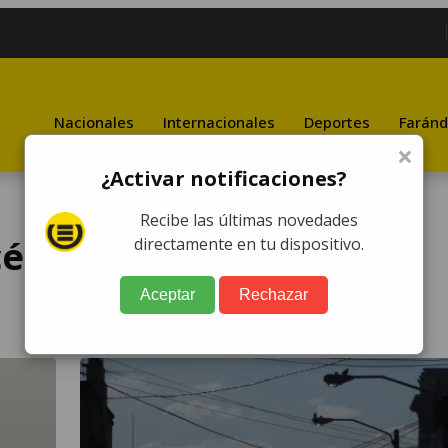
Nacionales
Internacionales
Deportes
Faránd
×
¿Activar notificaciones?
Recibe las últimas novedades
éuticos y Químicos de
directamente en tu dispositivo.
Aceptar
Rechazar