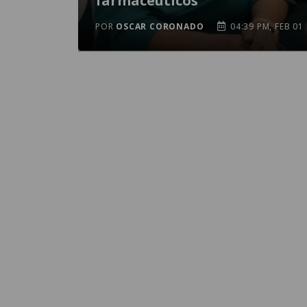
farmacéuticos
POR
OSCAR CORONADO
04:39 PM, FEB 01