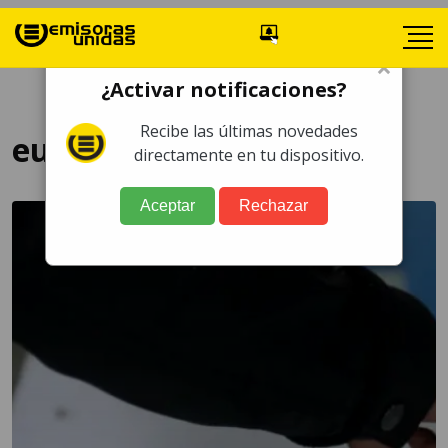
×
¿Activar notificaciones?
Recibe las últimas novedades
euconsultapopular
directamente en tu dispositivo.
Aceptar
Rechazar