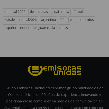
mundial 2026
destacadas
guatemala
fútbol
#viralesmundial2026
argentina
fifa
estados unidos
españa
noticias de guatemala
messi
Grupo Emisoras Unidas es el primer grupo multimedios de
Centroamérica, con 60 años de experiencia innovando y
posicionándose como líder en medios de comunicación en
Guatemala. Cuenta con 59 estaciones de radio con cobertura