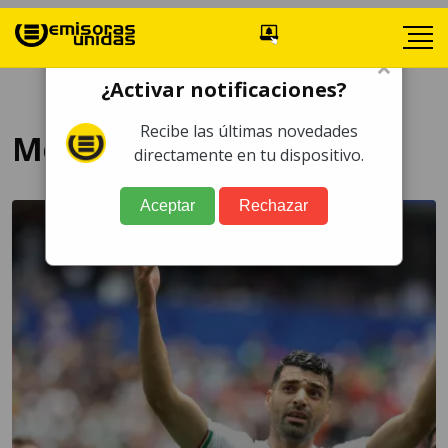
×
¿Activar notificaciones?
Recibe las últimas novedades
Mehdi Taremi
directamente en tu dispositivo.
Aceptar
Rechazar