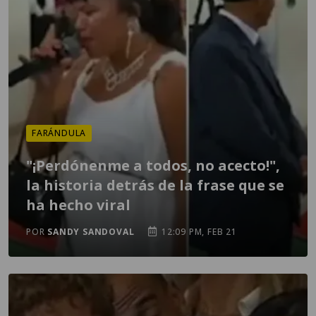
FARÁNDULA
"¡Perdónenme a todos, no acecto!",
la historia detrás de la frase que se
ha hecho viral
POR
SANDY SANDOVAL
12:09 PM, FEB 21