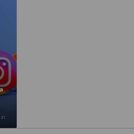
a
 21