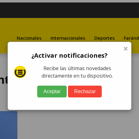
Nacionales
Internacionales
Deportes
Faránd
×
¿Activar notificaciones?
Recibe las últimas novedades
nta denuncia redes
directamente en tu dispositivo.
Aceptar
Rechazar