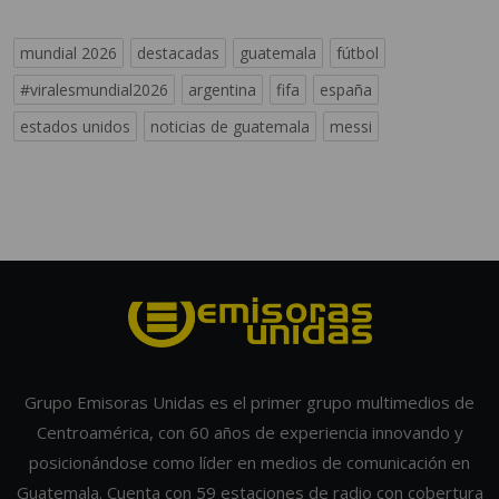
mundial 2026
destacadas
guatemala
fútbol
#viralesmundial2026
argentina
fifa
españa
estados unidos
noticias de guatemala
messi
Grupo Emisoras Unidas es el primer grupo multimedios de
Centroamérica, con 60 años de experiencia innovando y
posicionándose como líder en medios de comunicación en
Guatemala. Cuenta con 59 estaciones de radio con cobertura