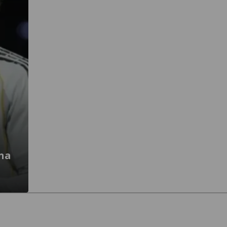
ona
7