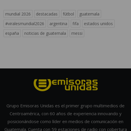
mundial 2026
destacadas
fútbol
guatemala
#viralesmundial2026
argentina
fifa
estados unidos
españa
noticias de guatemala
messi
Grupo Emisoras Unidas es el primer grupo multimedios de
Centroamérica, con 60 años de experiencia innovando y
posicionándose como líder en medios de comunicación en
Guatemala. Cuenta con 59 estaciones de radio con cobertura