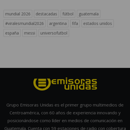
mundial 2026
destacadas
fútbol
guatemala
#viralesmundial2026
argentina
fifa
estados unidos
españa
messi
universofutbol
Grupo Emisoras Unidas es el primer grupo multimedios de
Centroamérica, con 60 años de experiencia innovando y
posicionándose como líder en medios de comunicación en
Guatemala. Cuenta con 59 estaciones de radio con cobertura