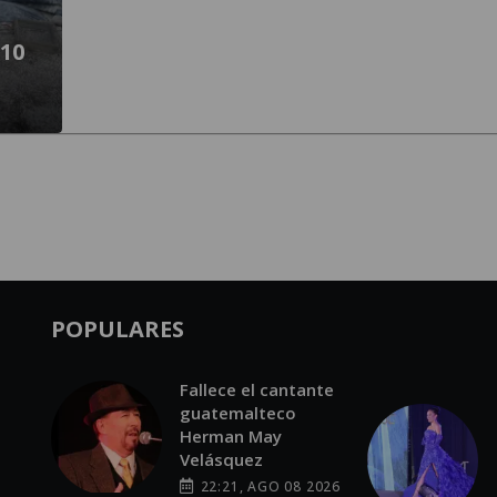
 10
POPULARES
Fallece el cantante
guatemalteco
Herman May
Velásquez
22:21, AGO 08 2026