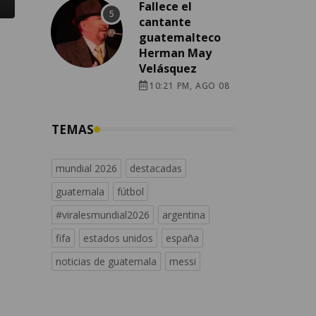
Fallece el
cantante
guatemalteco
Herman May
Velásquez
10:21 PM, AGO 08
TEMAS
mundial 2026
destacadas
guatemala
fútbol
#viralesmundial2026
argentina
fifa
estados unidos
españa
noticias de guatemala
messi