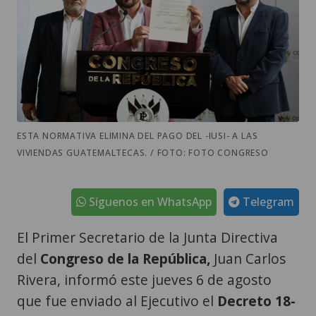
ESTA NORMATIVA ELIMINA DEL PAGO DEL -IUSI- A LAS
VIVIENDAS GUATEMALTECAS. / FOTO: FOTO CONGRESO
Síguenos en WhatsApp
Telegram
El Primer Secretario de la Junta Directiva
del
Congreso de la República,
Juan Carlos
Rivera, informó este jueves 6 de agosto
que fue enviado al Ejecutivo el
Decreto 18-
2026,
que reforma la Ley del Impuesto
Único Sobre Inmuebles (
IUSI
).