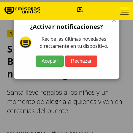
×
¿Activar notificaciones?
NACIONALES
Recibe las últimas novedades
Santa baja del puente
directamente en tu dispositivo.
Belice y sorprende a los
Aceptar
Rechazar
niños con regalos
Santa llevó regalos a los niños y un
momento de alegría a quienes viven en
cercanías del puente.