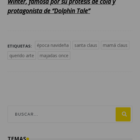
Winter, famosa por su prótesis de cola y
protagonista de “Dolphin Tale”
época navideña
santa claus
mamá claus
ETIQUETAS:
querido arte
majadas once
TEMAS