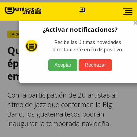
¿Activar notificaciones?
FARÁNDULA
Recibe las últimas novedades
Querido Arte recibirá la
directamente en tu dispositivo.
época navideña con
Aceptar
Rechazar
emotivo concierto
Con la participación de 20 artistas al
ritmo de jazz que conforman la Big
Band, los guatemaltecos podrán
inaugurar la temporada navideña.