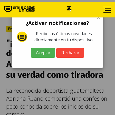
×
¿Activar notificaciones?
FARÁNDULA
Recibe las últimas novedades
"¡Tenía miedo!": La
directamente en tu dispositivo.
deportista olímpica
Aceptar
Rechazar
Adriana Ruano confiesa
su verdad como tiradora
La reconocida deportista guatemalteca
Adriana Ruano compartió una confesión
poco conocida sobre los inicios de su
carrera.