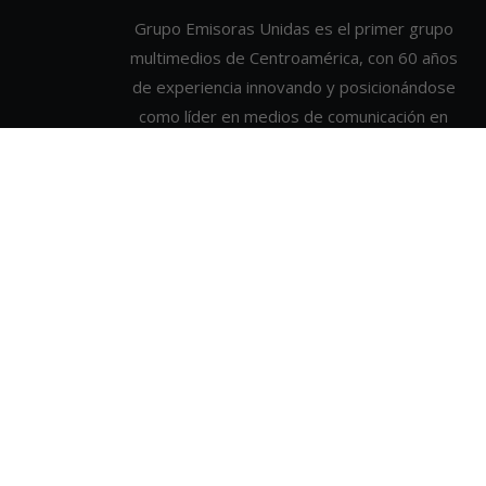
Grupo Emisoras Unidas es el primer grupo
multimedios de Centroamérica, con 60 años
de experiencia innovando y posicionándose
como líder en medios de comunicación en
Guatemala. Cuenta con 59 estaciones de
radio con cobertura nacional, formatos en
publicidad exterior de alto impacto y una
Unidad Digital que alcanza a millones de
usuarios. Únase y anúnciese con nosotros.