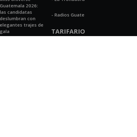
Guatemala 2026:
las candidatas
- Radios Guate
deslumbran con
elegantes trajes de
TARIFARIO
gala
21:22, AGO 08 2026
- Mediakit
Tiroteo en Santa
Luisa zona 6 deja
un joven fallecido y
dos detenidos
21:12, AGO 08 2026
Apertura 2026:
Antigua vence a
Guastatoya y es
líder parcial
20:56, AGO 08 2026