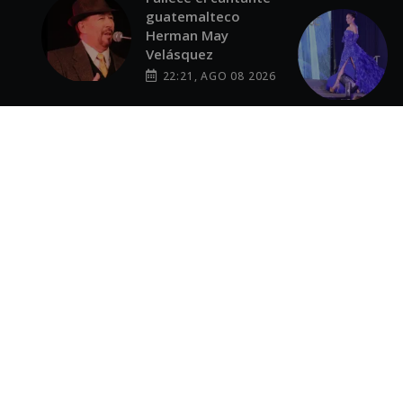
guatemalteco
Herman May
Velásquez
22:21, AGO 08 2026
Adelina Castillo se
corona Miss
Universe
Guatemala 2026 y
representará al
país ante el mundo
22:16, AGO 08 2026
Raschel Paz
sorprende con
nuevo look en su
despedida como
Miss Universe
Guatemala
21:44, AGO 08 2026