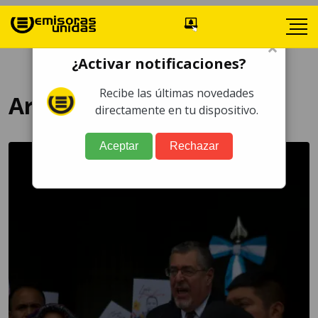
×
¿Activar notificaciones?
Recibe las últimas novedades
Arévalo
directamente en tu dispositivo.
Aceptar
Rechazar