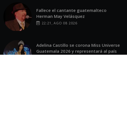
Fallece el cantante guatemalteco
Herman May Velásquez
22:21, AGO 08 2026
Adelina Castillo se corona Miss Universe
Guatemala 2026 y representará al país
ante el mundo
22:16, AGO 08 2026
Raschel Paz sorprende con nuevo look en
su despedida como Miss Universe
Guatemala
21:44, AGO 08 2026