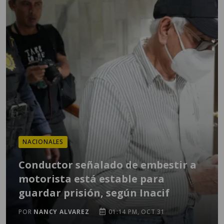
NACIONALES
Conductor señalado de embestir a
motorista está estable para
guardar prisión, según Inacif
POR
NANCY ALVAREZ
01:14 PM, OCT 31