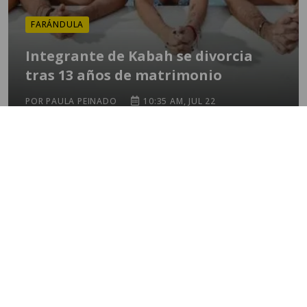
FARÁNDULA
Integrante de Kabah se divorcia
tras 13 años de matrimonio
POR PAULA PEINADO
10:35 AM, JUL 22
TEMAS
mundial 2026
destacadas
fútbol
guatemala
#viralesmundial2026
argentina
fifa
estados unidos