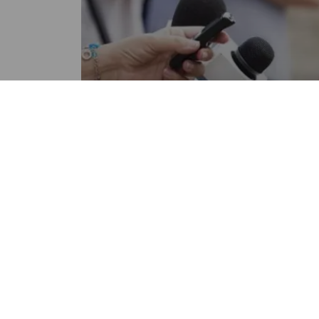
NACIONALES
El periodismo de Guatemala v
un “terrorismo judicial”, seg
la SIP
POR NANCY ALVAREZ
10:39 AM, MAR 10