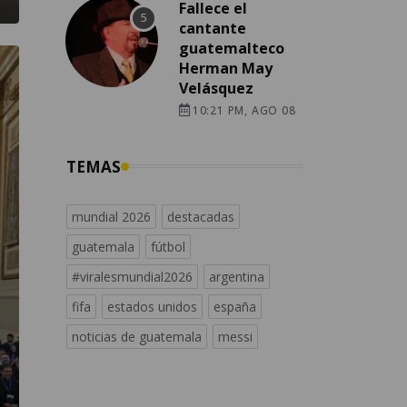
Fallece el
cantante
guatemalteco
Herman May
Velásquez
10:21 PM, AGO 08
TEMAS
mundial 2026
destacadas
guatemala
fútbol
#viralesmundial2026
argentina
fifa
estados unidos
españa
noticias de guatemala
messi