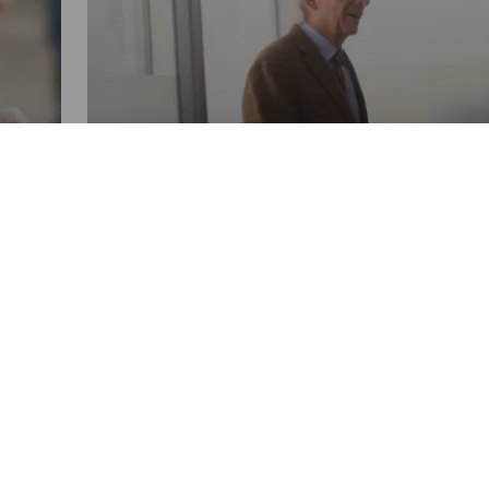
NACIONALES
ive
Zamora solicita cancelación de
ún
la Fundación contra el
Terrorismo
POR EMISORAS UNIDAS
02:59 PM, FEB 18