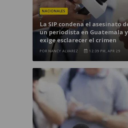
NACIONALES
La SIP condena el asesinato d
un periodista en Guatemala y
exige esclarecer el crimen
POR NANCY ALVAREZ
12:39 PM, APR 29