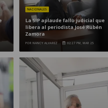
NACIONALES
e
La SIP aplaude fallo judicial que
libera al periodista José Rubén
Zamora
POR NANCY ALVAREZ
02:27 PM, MAR 25