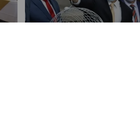
NACIONALES
Congreso integra pesquisidora
contra magistrados de CC
POR NANCY ALVAREZ
05:08 PM, MAR 23