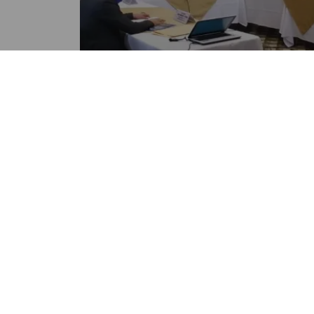
NACIONALES
Pesquisidora contra
magistrados de CC inicia
análisis de expediente
POR NANCY ALVAREZ
03:08 PM, APR 05