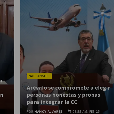
NACIONALES
or
Arévalo se compromete a elegir
ón
personas honestas y probas
para integrar la CC
POR
NANCY ALVAREZ
08:55 AM, FEB 25