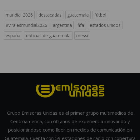
mundial 2026
destacadas
guatemala
fútbol
#viralesmundial2026
argentina
fifa
estados unidos
españa
noticias de guatemala
messi
Grupo Emisoras Unidas es el primer grupo multimedios de
Centroamérica, con 60 años de experiencia innovando y
posicionándose como líder en medios de comunicación en
Guatemala. Cuenta con 59 estaciones de radio con cobertura