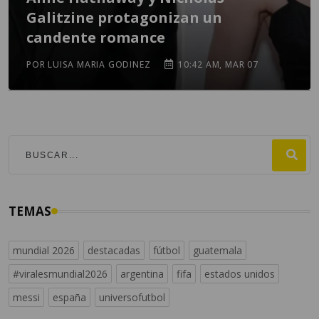
Galitzine protagonizan un
candente romance
POR LUISA MARIA GODINEZ
10:42 AM, MAR 07
TEMAS
mundial 2026
destacadas
fútbol
guatemala
#viralesmundial2026
argentina
fifa
estados unidos
messi
españa
universofutbol