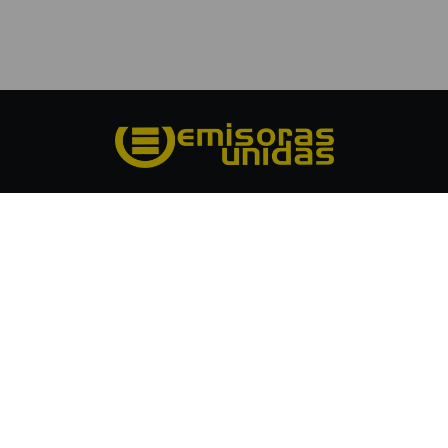
Grupo Emisoras Unidas es el primer grupo multimedios de
Centroamérica, con 60 años de experiencia innovando y
posicionándose como líder en medios de comunicación en
Guatemala. Cuenta con 59 estaciones de radio con cobertura
nacional, formatos en publicidad exterior de alto impacto y
una Unidad Digital que alcanza a millones de usuarios. Únase
y anúnciese con nosotros.