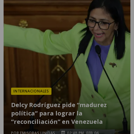
INTERNACIONALES
Delcy Rodríguez pide “madurez
política” para lograr la
“reconciliación” en Venezuela
POR EMISORAS UNIDAS
02:48 PM, FEB 06