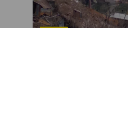
NACIONALES
"Bono Eta" y "Kit de viviendas
programas sociales para
afectados por depresión
tropical
POR ESVIN LOPEZ
10:31 PM, FEB 10