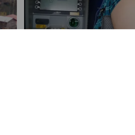
",
NACIONALES
Este martes es el último día
para retirar el Bono Familia
POR NANCY ALVAREZ
10:22 AM, JAN 19