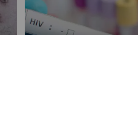
NACIONALES
,
Estiman que cerca de 33 mil
smo
personas viven con VIH en
Guatemala
POR NANCY ALVAREZ
05:50 PM, DEC 01