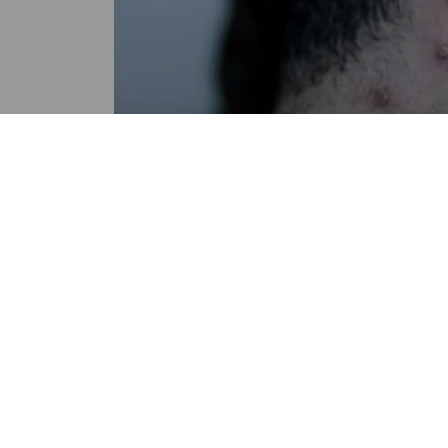
INTERNACIONALES
Hombre da positivo a Covid-19
viruela del mono y VIH al mi
tiempo
POR OLIVER PANIAGUA
09:01 AM, AUG 25