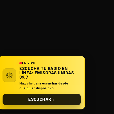
EN VIVO
ESCUCHA TU RADIO EN
LÍNEA:
EMISORAS UNIDAS
89.7
Haz clic para escuchar desde
cualquier dispositivo
ESCUCHAR
→