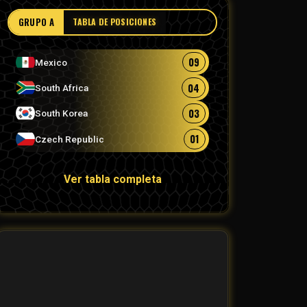
GRUPO A
TABLA DE POSICIONES
09
Mexico
04
South Africa
03
South Korea
01
Czech Republic
Ver tabla completa