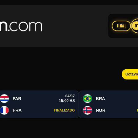
0
FINAL
Octav
04/07
PAR
BRA
15:00 HS
FRA
NOR
FINALIZADO