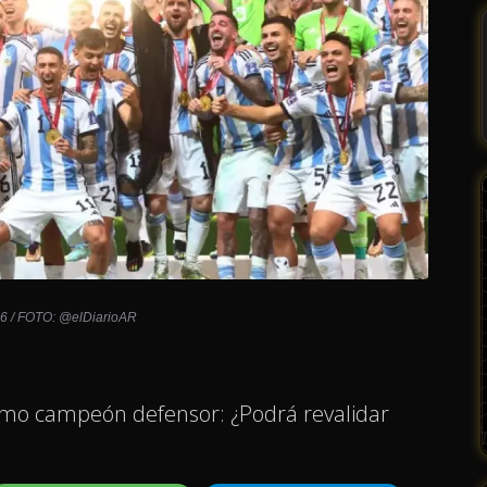
26 / FOTO: @elDiarioAR
como campeón defensor: ¿Podrá revalidar