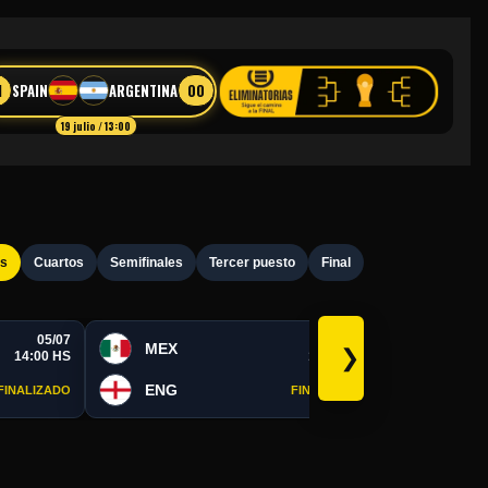
1
00
SPAIN
ARGENTINA
19 julio / 13:00
os
Cuartos
Semifinales
Tercer puesto
Final
05/07
05/07
MEX
POR
❯
14:00 HS
19:00 HS
ENG
SPA
FINALIZADO
FINALIZADO