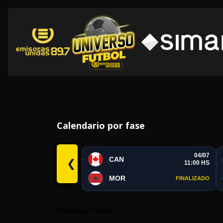
Calendario por fase
04/07
CAN
❮
11:00 HS
MOR
FINALIZADO
Universo Futbol