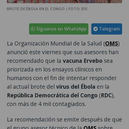
BROTE DE ÉBOLA EN EL CONGO / FOTO: EFE
Síguenos en WhatsApp
Telegram
La Organización Mundial de la Salud (
OMS
)
anunció este viernes que sus asesores han
recomendado que la
vacuna Ervebo
sea
priorizada en los ensayos clínicos en
humanos con el fin de intentar responder
al actual brote del
virus del Ébola
en la
República Democrática del Congo
(
RDC
),
con más de 4 mil contagiados.
La recomendación se emite después de que
el grupo asesor técnico de la
OMS
sobre