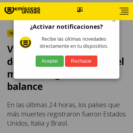
×
¿Activar notificaciones?
INTERNACIONALES
Recibe las últimas novedades
Van más de 65 millones
directamente en tu dispositivo.
de casos de Covid-19 en el
Aceptar
Rechazar
mundo, según nuevo
balance
En las últimas 24 horas, los países que
más muertes registraron fueron Estados
Unidos, Italia y Brasil.