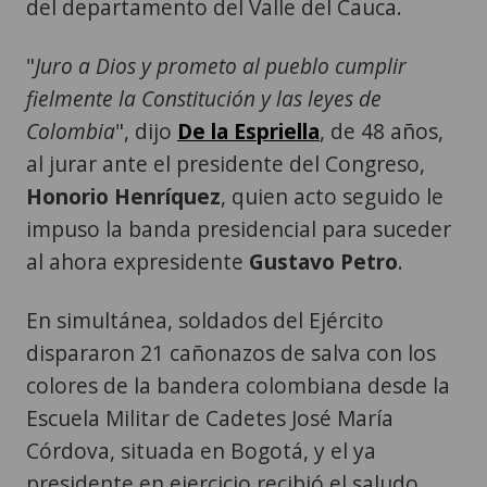
"
Juro a Dios y prometo al pueblo cumplir
fielmente la Constitución y las leyes de
Colombia
", dijo
De la Espriella
, de 48 años,
al jurar ante el presidente del Congreso,
Honorio Henríquez
, quien acto seguido le
impuso la banda presidencial para suceder
al ahora expresidente
Gustavo Petro
.
En simultánea, soldados del Ejército
dispararon 21 cañonazos de salva con los
colores de la bandera colombiana desde la
Escuela Militar de Cadetes José María
Córdova, situada en Bogotá, y el ya
presidente en ejercicio recibió el saludo
afectuoso de su familia y el aplauso de los
presentes en la Arena USC de la