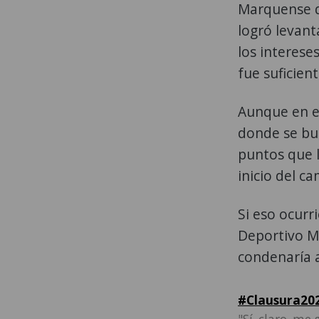
Marquense q
logró levan
los interese
fue suficient
Aunque en e
donde se bu
puntos que l
inicio del c
Si eso ocurr
Deportivo Ma
condenaría
#Clausura20