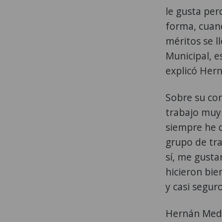
le gusta per
forma, cuand
méritos se l
Municipal, es
explicó Her
Sobre su co
trabajo muy 
siempre he 
grupo de tra
sí, me gust
hicieron bie
y casi segur
Hernán Medf