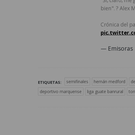
"Sí, claro, me
bien". ? Alex 
Crónica del p
pic.twitter.
— Emisoras 
semifinales
hernán medford
d
ETIQUETAS:
deportivo marquense
liga guate banrural
tor