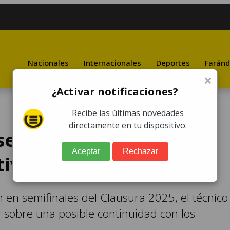
Nacionales
Internacionales
Deportes
Faránd
×
¿Activar notificaciones?
Recibe las últimas novedades
directamente en tu dispositivo.
e pronuncia sobre su
Aceptar
Rechazar
tivo Marquense
n en semifinales del Clausura 2025, el técnico
r sobre una posible continuidad con los