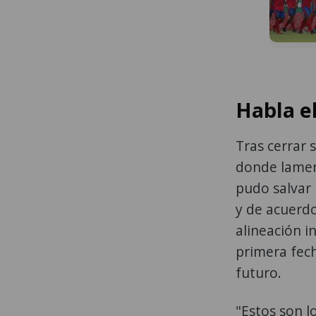
Habla e
Tras cerrar 
donde lamen
pudo salvar
y de acuerdo
alineación i
primera fec
futuro.
"Estos son l