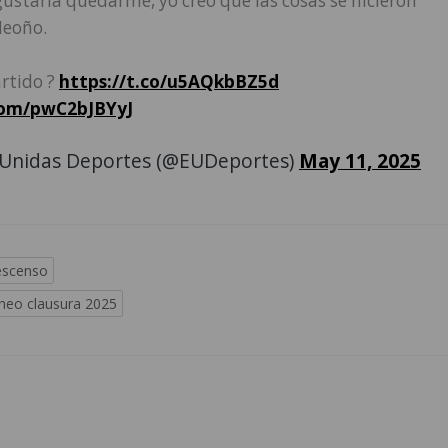
 gustaría quedarme, yo creo que las cosas se hicieron
Meoño.
artido ?
https://t.co/u5AQkbBZ5d
com/pwC2bJBYyJ
Unidas Deportes (@EUDeportes)
May 11, 2025
escenso
neo clausura 2025