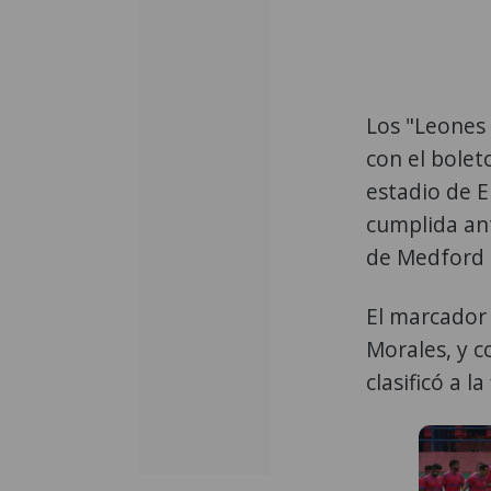
Los "Leones 
con el boleto
estadio de El
cumplida an
de Medford 
El marcador 
Morales, y c
clasificó a l