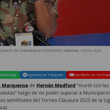
UENSE, EN CONFERENCIA POSPARTIDO SEMIFINAL / FOTO: ALEX
 WhatsApp
Síguenos en Telegram
Suscríbete en YouTub
o Marquense
de
Hernán Medford
"murió con las
uestas" luego de no poder superar a Municipal e
 las semifinales del Torneo Clausura 2025 de la Li
ral.