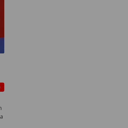
e
n
ga