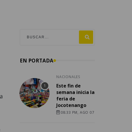
EN PORTADA
NACIONALES
e
Este fin de
semana inicia la
la
feria de
Jocotenango
08:33 PM, AGO 07
e