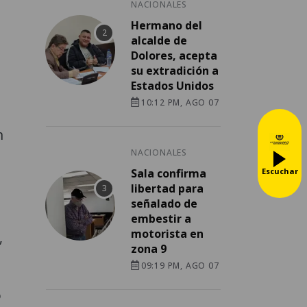
NACIONALES
a
Hermano del
alcalde de
Dolores, acepta
su extradición a
Estados Unidos
10:12 PM, AGO 07
n
NACIONALES
Escuchar
Sala confirma
libertad para
señalado de
embestir a
motorista en
,
zona 9
09:19 PM, AGO 07
o