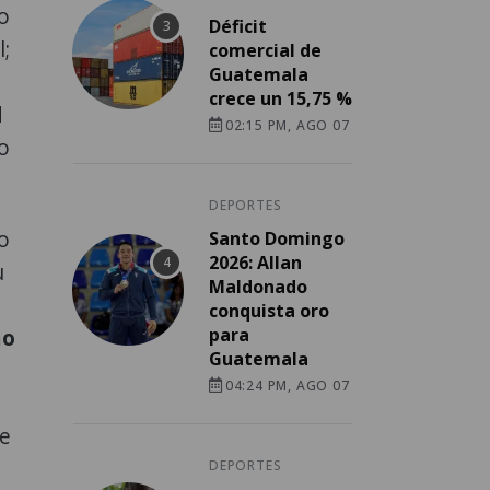
o
Déficit
;
comercial de
Guatemala
crece un 15,75 %
d
02:15 PM, AGO 07
o
DEPORTES
o
Santo Domingo
2026: Allan
u
Maldonado
conquista oro
mo
para
Guatemala
04:24 PM, AGO 07
te
DEPORTES