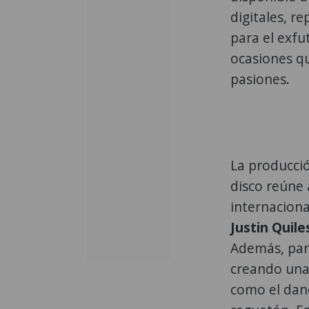
digitales, r
para el exfu
ocasiones q
pasiones.
La producció
disco reúne
internaciona
Justin Quile
Además, part
creando una
como el danc