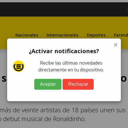
Nacionales
Internacionales
Deportes
Faránd
×
¿Activar notificaciones?
Recibe las últimas novedades
directamente en tu dispositivo.
 su primer disco llamado
Aceptar
Rechazar
 más de veinte artistas de 18 países unen sus
o debut musical de Ronaldinho.