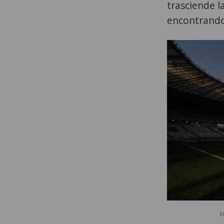
trasciende l
encontrando
I