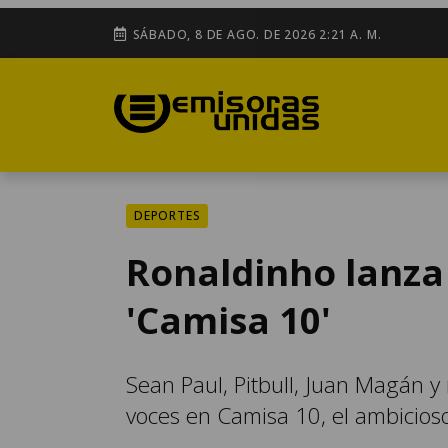
SÁBADO, 8 DE AGO. DE 2026 2:21 A. M.
DEPORTES
Ronaldinho lanza
'Camisa 10'
Sean Paul, Pitbull, Juan Magán y
voces en Camisa 10, el ambicios