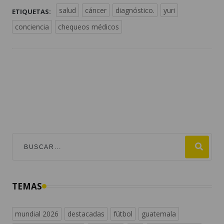
salud
cáncer
diagnóstico.
yuri
ETIQUETAS:
conciencia
chequeos médicos
TEMAS
mundial 2026
destacadas
fútbol
guatemala
#viralesmundial2026
argentina
fifa
estados unidos
españa
messi
universofutbol