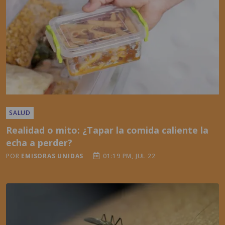
SALUD
Realidad o mito: ¿Tapar la comida caliente la
echa a perder?
POR
EMISORAS UNIDAS
01:19 PM, JUL 22