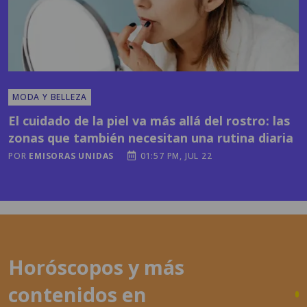
MODA Y BELLEZA
El cuidado de la piel va más allá del rostro: las
zonas que también necesitan una rutina diaria
POR
EMISORAS UNIDAS
01:57 PM, JUL 22
Horóscopos y más
contenidos en
latronadora.com