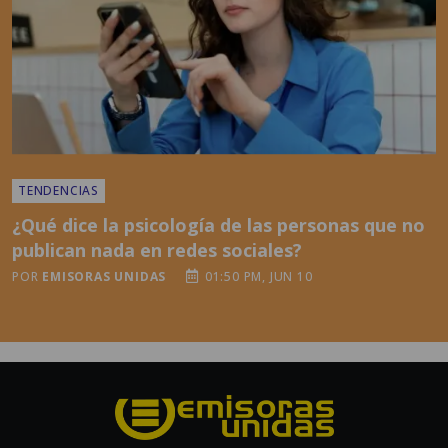
TENDENCIAS
¿Qué dice la psicología de las personas que no
publican nada en redes sociales?
POR
EMISORAS UNIDAS
01:50 PM, JUN 10
Grupo Emisoras Unidas es el primer grupo multimedios de