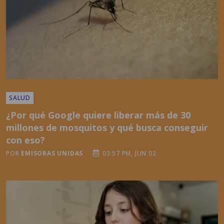
SALUD
¿Por qué Google quiere liberar más de 30
millones de mosquitos y qué busca conseguir
con eso?
POR
EMISORAS UNIDAS
03:57 PM, JUN 02