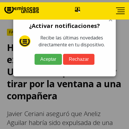
×
¿Activar notificaciones?
FARÁNDULA
Recibe las últimas novedades
Hija de Pepe Aguilar
directamente en tu dispositivo.
expulsada de la
Aceptar
Rechazar
Universidad por intentar
tirar por la ventana a una
compañera
Javier Ceriani aseguró que Aneliz
Aguilar habría sido expulsada de una