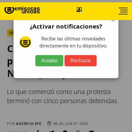
×
¿Activar notificaciones?
INTERNACIONALES
Recibe las últimas novedades
Cinco detenidos deja
directamente en tu dispositivo.
protesta contra ICE en
Aceptar
Rechazar
Nueva Jersey
Lo que comenzó como una protesta
terminó con cinco personas detenidas.
POR
AGENCIA EFE
08:40, JUN 07 2026