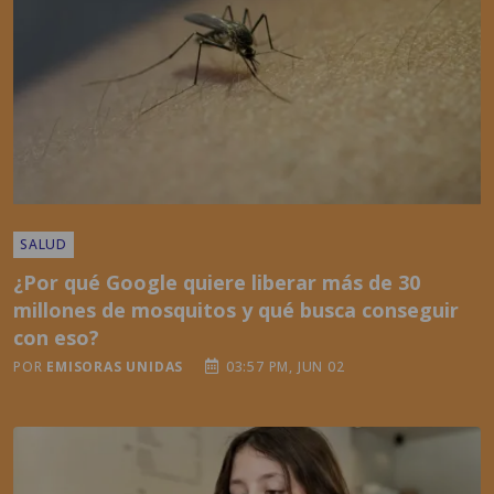
SALUD
¿Por qué Google quiere liberar más de 30
millones de mosquitos y qué busca conseguir
con eso?
POR
EMISORAS UNIDAS
03:57 PM, JUN 02