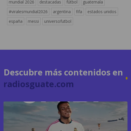
mundial 2026
destacadas
fútbol
guatemala
#viralesmundial2026
argentina
fifa
estados unidos
españa
messi
universofutbol
Descubre más contenidos en
radiosguate.com