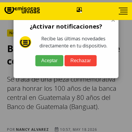
×
¿Activar notificaciones?
NACIONALES
Recibe las últimas novedades
Banguat presenta billete
directamente en tu dispositivo.
conmemorativo de Q100
Aceptar
Rechazar
Se trata de una pieza conmemorativa
para honrar los 100 años de la banca
central en Guatemala y 80 años del
Banco de Guatemala (Banguat).
POR
NANCY ALVAREZ
10:57, MAY 18 2026