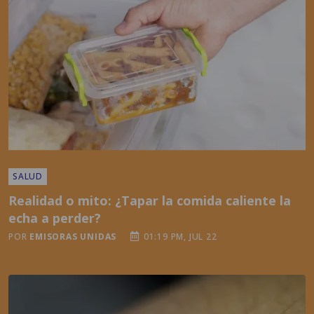
SALUD
Realidad o mito: ¿Tapar la comida caliente la
echa a perder?
POR
EMISORAS UNIDAS
01:19 PM, JUL 22