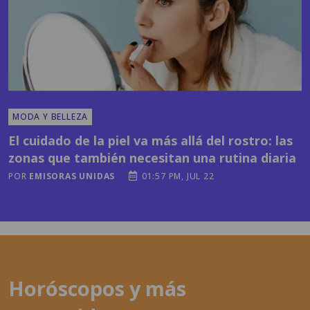
MODA Y BELLEZA
El cuidado de la piel va más allá del rostro: las
zonas que también necesitan una rutina diaria
POR
EMISORAS UNIDAS
01:57 PM, JUL 22
Horóscopos y más