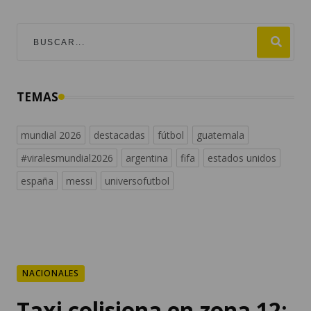
TEMAS
mundial 2026
destacadas
fútbol
guatemala
#viralesmundial2026
argentina
fifa
estados unidos
españa
messi
universofutbol
NACIONALES
Taxi colisiona en zona 12;