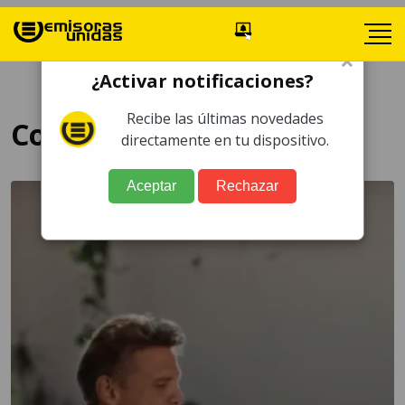
×
¿Activar notificaciones?
Recibe las últimas novedades
Coca-Cola
directamente en tu dispositivo.
Aceptar
Rechazar