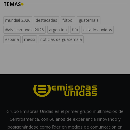
TEMAS
mundial 2026
destacadas
fútbol
guatemala
#viralesmundial2026
argentina
fifa
estados unidos
españa
messi
noticias de guatemala
Grupo Emisoras Unidas es el primer grupo multimedios de
Centroamérica, con 60 años de experiencia innovando y
posicionándose como líder en medios de comunicación en