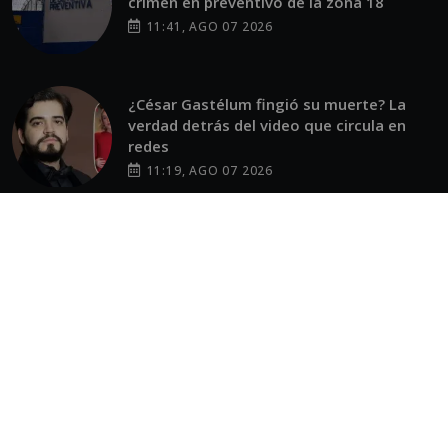
crimen en preventivo de la zona 18
11:41, AGO 07 2026
¿César Gastélum fingió su muerte? La
verdad detrás del video que circula en
redes
11:19, AGO 07 2026
Tras denuncia de agresión sexual, Naldy
Saldaña pide frenar ataques contra ella y
sus excompañeras
10:34, AGO 07 2026
OTROS SITIOS