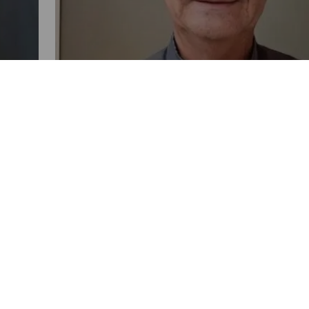
INTERNACIONALES
os
Encuentran muerto a sacerdote
desaparecido en Chiapas
POR JOSE GARCÍA
07:21 PM, MAR 09