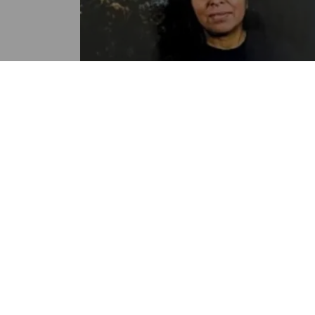
NACIONALES
Los 3 cuerpos hallados en
Alabama son de guatemaltec
desaparecidos
POR JOSE GARCÍA
05:53 PM, MAR 27