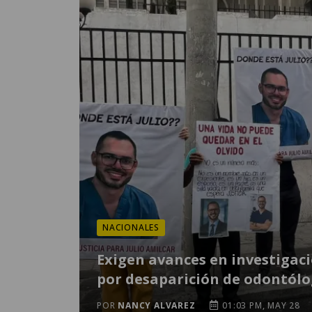
NACIONALES
Exigen avances en investigac
por desaparición de odontól
POR
NANCY ALVAREZ
01:03 PM, MAY 28