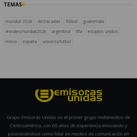
TEMAS
mundial 2026
destacadas
fútbol
guatemala
#viralesmundial2026
argentina
fifa
estados unidos
messi
españa
universofutbol
Grupo Emisoras Unidas es el primer grupo multimedios de
Centroamérica, con 60 años de experiencia innovando y
posicionándose como líder en medios de comunicación en