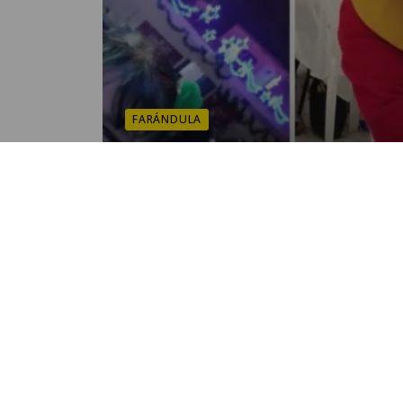
FARÁNDULA
La “Chilis de Guatemala”:
artista cumple 25 años de
personificar a “La Chilindrina
POR SANDY SANDOVAL
01:53 PM, APR 01