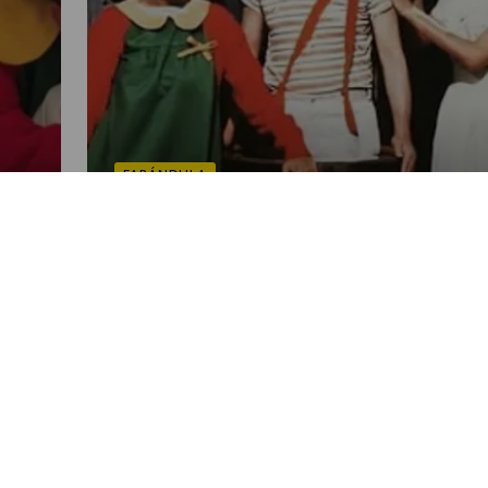
FARÁNDULA
“La Chilindrina” confiesa que le
”
urge encontrar trabajo
POR LUISA MARIA GODINEZ
07:47 AM, MAR 06