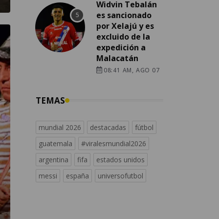
Widvin Tebalán
es sancionado
por Xelajú y es
excluido de la
expedición a
Malacatán
08:41 AM, AGO 07
TEMAS
mundial 2026
destacadas
fútbol
guatemala
#viralesmundial2026
argentina
fifa
estados unidos
messi
españa
universofutbol