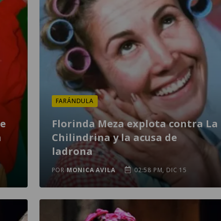
FARÁNDULA
de
Florinda Meza explota contra La
a
Chilindrina y la acusa de
ladrona
POR
MONICA AVILA
02:58 PM, DIC 15