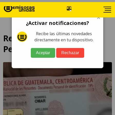
×
¿Activar notificaciones?
Recibe las últimas novedades
Registro Nacional de las
directamente en tu dispositivo.
Personas
Aceptar
Rechazar