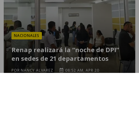
NACIONALES
Renap realizará la “noche de DPI”
en sedes de 21 departamentos
POR NANCY ALVAREZ
08:52 AM, APR 20