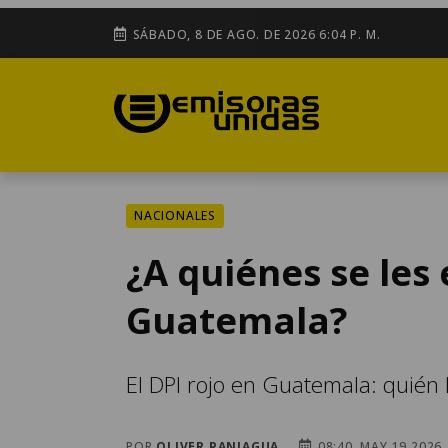
SÁBADO, 8 DE AGO. DE 2026 6:04 P. M.
NACIONALES
¿A quiénes se les 
Guatemala?
El DPI rojo en Guatemala: quién l
POR
OLIVER PANIAGUA
08:40, MAY 19 2026