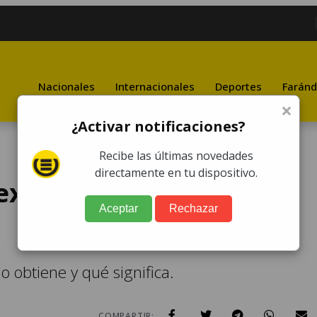
Nacionales
Internacionales
Deportes
Faránd
×
¿Activar notificaciones?
Recibe las últimas novedades
directamente en tu dispositivo.
extiende el DPI rojo en
Aceptar
Rechazar
o obtiene y qué significa.
COMPARTIR: