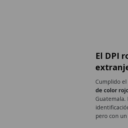
El DPI r
extranj
Cumplido el
de color roj
Guatemala. 
identificaci
pero con un d