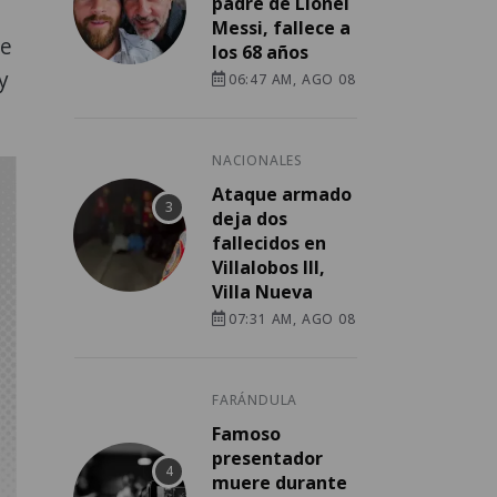
padre de Lionel
Messi, fallece a
te
los 68 años
y
06:47 AM, AGO 08
NACIONALES
Ataque armado
deja dos
fallecidos en
Villalobos III,
Villa Nueva
07:31 AM, AGO 08
FARÁNDULA
Famoso
presentador
muere durante