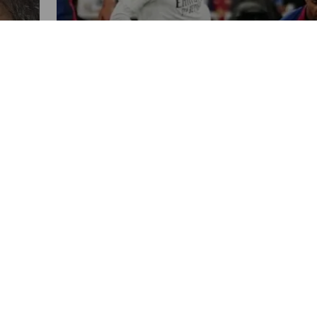
DEPORTES
Confirmadas las fechas y
horarios para la Supercopa de
España 2026
POR OLIVER PANIAGUA
10:32 AM, OCT 07