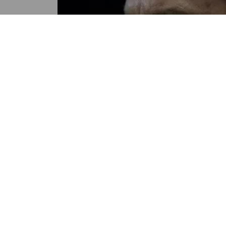
DEPORTES
Golpe al Barça: Hansi Flick se
perderá el Clásico
POR OLIVER PANIAGUA
07:20 AM, OCT 22