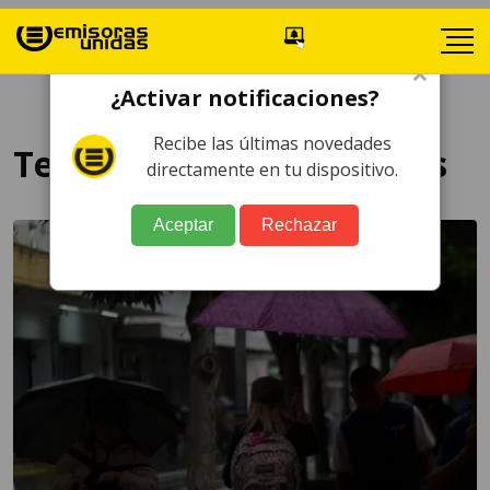
×
¿Activar notificaciones?
Recibe las últimas novedades
Temporada de Huracanes
directamente en tu dispositivo.
Aceptar
Rechazar