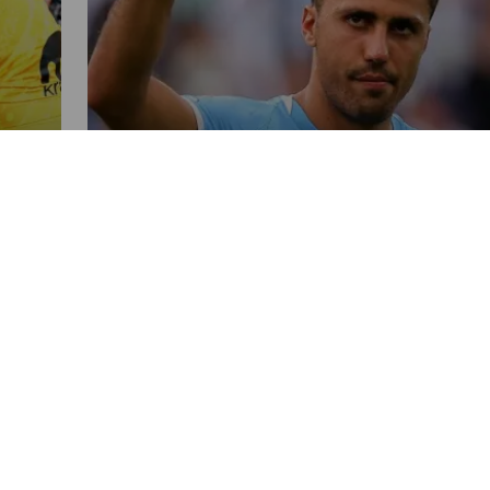
DEPORTES
Pep Guardiola anuncia la vuelta
de Rodri en Manchester City
1
POR OSCAR CORONADO
08:47 AM, AUG 22