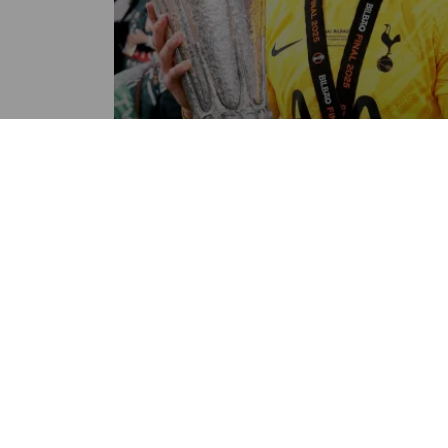
DEPORTES
Fue campeón de la Europa
League y ahora se dedicará al
cine
POR CHRISTOPER CHANG
07:43 AM, NOV 0