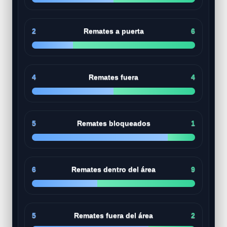
2
Remates a puerta
6
4
Remates fuera
4
5
Remates bloqueados
1
6
Remates dentro del área
9
5
Remates fuera del área
2