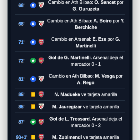
Cambio en Ath Bilbao:
O. Sancet
por
68'
G. Guruzeta
Cambio en Ath Bilbao:
A. Boiro
por
Y.
68'
Berchiche
Cambio en Arsenal:
E. Eze
por
G.
71'
Martinelli
Gol de G. Martinelli
. Arsenal deja el
72'
marcador 0 - 1
Cambio en Ath Bilbao:
M. Vesga
por
81'
A. Rego
85'
N. Madueke
ve tarjeta amarilla
85'
M. Jauregizar
ve tarjeta amarilla
Gol de L. Trossard
. Arsenal deja el
87'
marcador 0 - 2
90+1'
M. Zubimendi
ve tarjeta amarilla