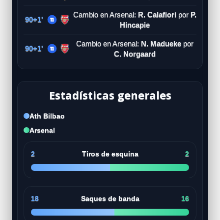
Cambio en Arsenal:
R. Calafiori
por
P.
90+1'
Hincapie
Cambio en Arsenal:
N. Madueke
por
90+1'
C. Norgaard
Estadísticas generales
Ath Bilbao
Arsenal
2
Tiros de esquina
2
18
Saques de banda
16