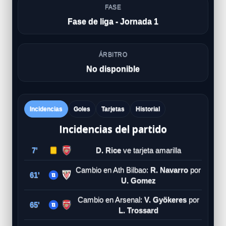
FASE
Fase de liga - Jornada 1
ÁRBITRO
No disponible
Incidencias
Goles
Tarjetas
Historial
Incidencias del partido
7'
D. Rice
ve tarjeta amarilla
Cambio en Ath Bilbao:
R. Navarro
por
61'
U. Gomez
Cambio en Arsenal:
V. Gyökeres
por
65'
L. Trossard