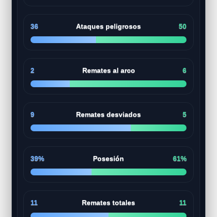
36
Ataques peligrosos
50
2
Remates al arco
6
9
Remates desviados
5
39%
Posesión
61%
11
Remates totales
11