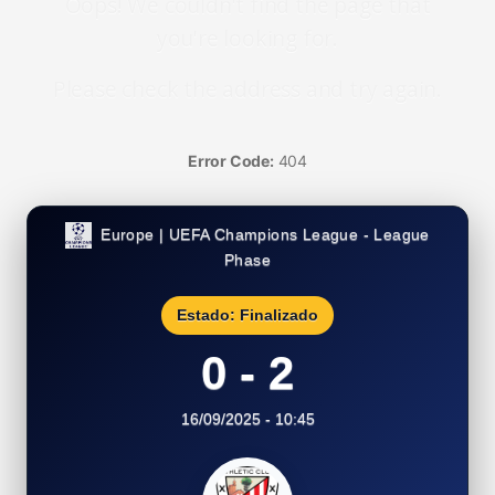
Oops! We couldn't find the page that
you're looking for.
Please check the address and try again.
Error Code:
404
Europe | UEFA Champions League - League
Phase
Estado: Finalizado
0 - 2
16/09/2025 - 10:45