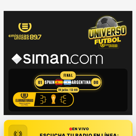
FINAL
01
00
SPAIN
ARGENTINA
19 julio / 13:00
EN VIVO
ESCUCHA TU RADIO EN LÍNEA: