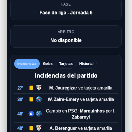
FASE
Fase de liga - Jornada 6
ÁRBITRO
No disponible
Incidencias
Goles
Tarjetas
Historial
Incidencias del partido
27'
M. Jauregizar
ve tarjeta amarilla
30'
W. Zaire-Emery
ve tarjeta amarilla
Cambio en PSG:
Marquinhos
por
I.
46'
Zabarnyi
48'
A. Berenguer
ve tarjeta amarilla