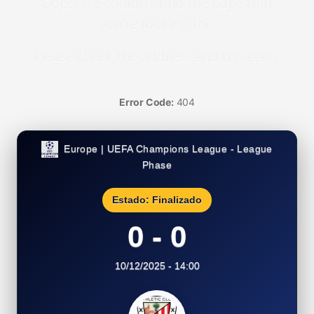
Oops! We couldn't find the page that
you're looking for.
Please check the address and try again.
Error Code:
404
Europe | UEFA Champions League - League
Phase
Estado: Finalizado
0 - 0
10/12/2025 - 14:00