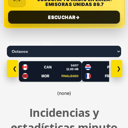
EMISORAS UNIDAS 89.7
ESCUCHAR
→
Calendario por fase
04/07
CAN
PAR
❮
❯
11:00 HS
MOR
FRA
FINALIZADO
FI
(none)
Incidencias y
estadísticas minuto