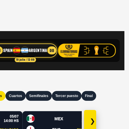
1
00
SPAIN
ARGENTINA
19 julio / 13:00
os
Cuartos
Semifinales
Tercer puesto
Final
05/07
05/07
MEX
❯
14:00 HS
19:00 HS