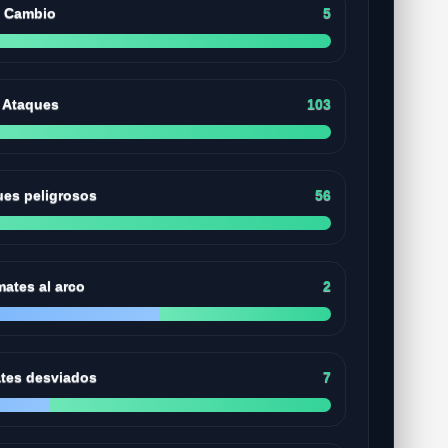
Cambio
5
Ataques
103
ues peligrosos
56
ates al arco
2
tes desviados
7