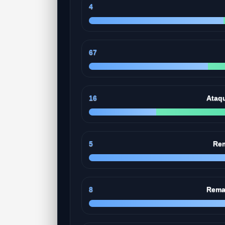
4
67
16
Ataq
5
Rem
8
Rema