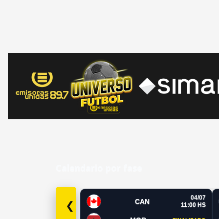
Calendario por fase
04/07
CAN
❮
11:00 HS