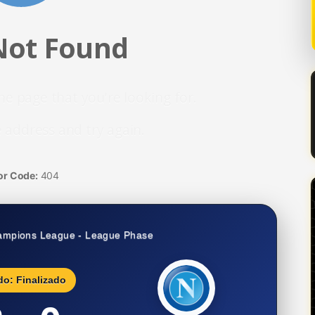
Not Found
he page that you're looking for.
 address and try again.
or Code:
404
ampions League - League Phase
do: Finalizado