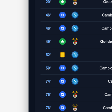
20'
Gol 
46'
Cambi
46'
Cambi
49'
Gol de
52'
59'
Cambio
74'
Ca
76'
Camb
76'
Camb