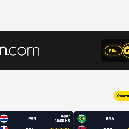
0
FINAL
Octav
04/07
PAR
BRA
15:00 HS