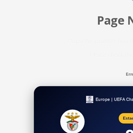
Page 
Oops! We couldn't find t
Please check the
Err
Europe | UEFA Ch
Esta