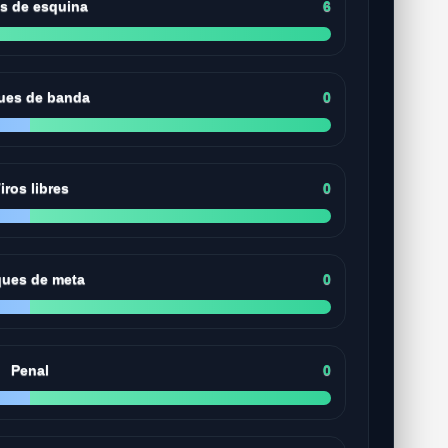
os de esquina
6
ues de banda
0
iros libres
0
ues de meta
0
Penal
0