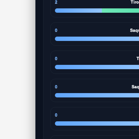
2
Tir
0
Saq
0
T
0
Saq
0