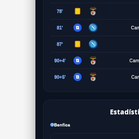
78'
81'
Cam
87'
90+4'
Camb
90+5'
Cam
Estadíst
Benfica