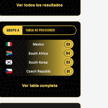
Ver todos los resultados
GRUPO A
TABLA DE POSICIONES
09
Mexico
04
South Africa
03
South Korea
01
Czech Republic
Ver tabla completa