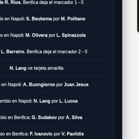
de R. Rios
. Benfica deja el marcador 1 - 0
o en Napoli:
S. Beukema
por
M. Politano
o en Napoli:
M. Olivera
por
L. Spinazzola
 L. Barreiro
. Benfica deja el marcador 2 - 0
N. Lang
ve tarjeta amarilla
 en Napoli:
A. Buongiorno
por
Juan Jesus
mbio en Napoli:
N. Lang
por
L. Lucca
io en Benfica:
G. Sudakov
por
A. Silva
io en Benfica:
F. Ivanovic
por
V. Pavlidis