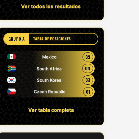
Ver todos los resultados
GRUPO A
TABLA DE POSICIONES
09
Mexico
04
South Africa
03
South Korea
01
Czech Republic
Ver tabla completa