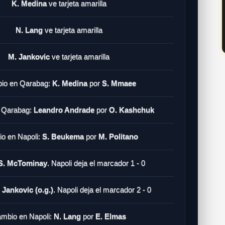
K. Medina
ve tarjeta amarilla
N. Lang
ve tarjeta amarilla
M. Jankovic
ve tarjeta amarilla
io en Qarabag:
K. Medina
por
S. Mmaee
 Qarabag:
Leandro Andrade
por
O. Kashchuk
o en Napoli:
S. Beukema
por
M. Politano
 S. McTominay
. Napoli deja el marcador 1 - 0
 Jankovic (o.g.)
. Napoli deja el marcador 2 - 0
mbio en Napoli:
N. Lang
por
E. Elmas