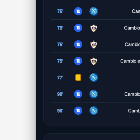
75'
Cam
75'
Cambio
75'
Cambio
75'
Cambio e
77'
90'
Cambio
90'
Cambi