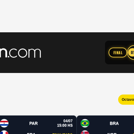
0
FINAL
Octav
04/07
PAR
BRA
15:00 HS