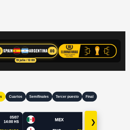
1
00
SPAIN
ARGENTINA
19 julio / 13:00
os
Cuartos
Semifinales
Tercer puesto
Final
05/07
05/07
MEX
❯
14:00 HS
19:00 HS