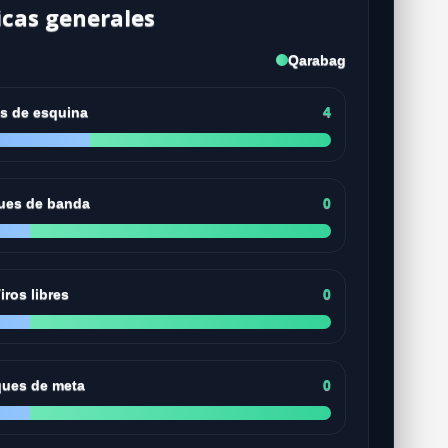
icas generales
Qarabag
os de esquina
4
ues de banda
0
iros libres
0
ues de meta
0