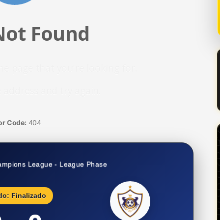
Not Found
he page that you're looking for.
 address and try again.
or Code:
404
ampions League - League Phase
do: Finalizado