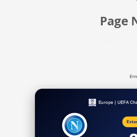
Page 
Oops! We couldn't find t
Please check the
Err
Europe | UEFA Ch
Esta