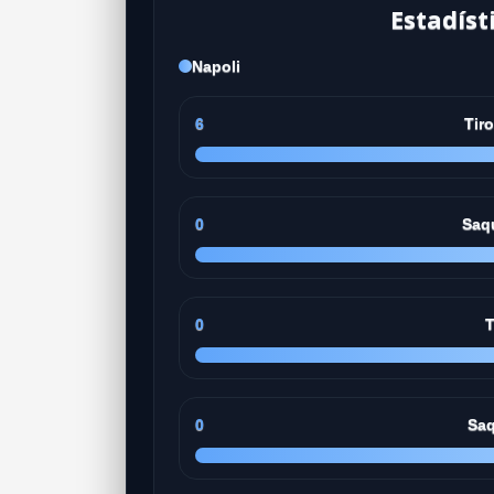
Estadíst
Napoli
6
Tir
0
Saq
0
T
0
Saq