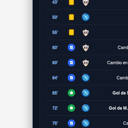
43'
50'
55'
60'
Camb
60'
Cambio en
64'
Cambi
65'
Gol de
72'
Gol de M.
75'
Ca