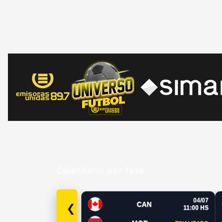
Calendario por fase
04/07
CAN
❮
11:00 HS