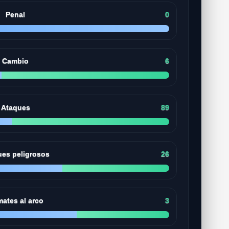
Penal
0
Cambio
6
Ataques
89
ues peligrosos
26
ates al arco
3