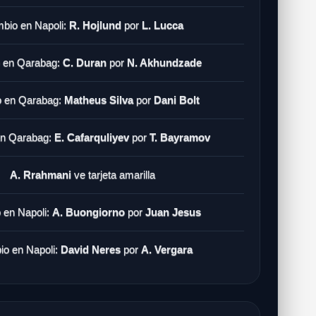
bio en Napoli:
R. Hojlund
por
L. Lucca
 en Qarabag:
C. Duran
por
N. Akhundzade
 en Qarabag:
Matheus Silva
por
Dani Bolt
n Qarabag:
E. Cafarquliyev
por
T. Bayramov
A. Rrahmani
ve tarjeta amarilla
 en Napoli:
A. Buongiorno
por
Juan Jesus
o en Napoli:
David Neres
por
A. Vergara