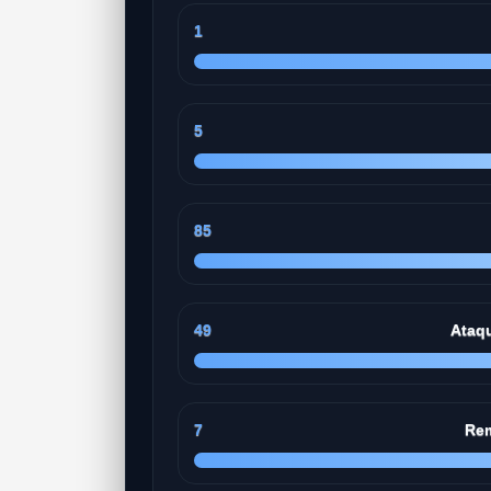
1
5
85
49
Ataq
7
Rem