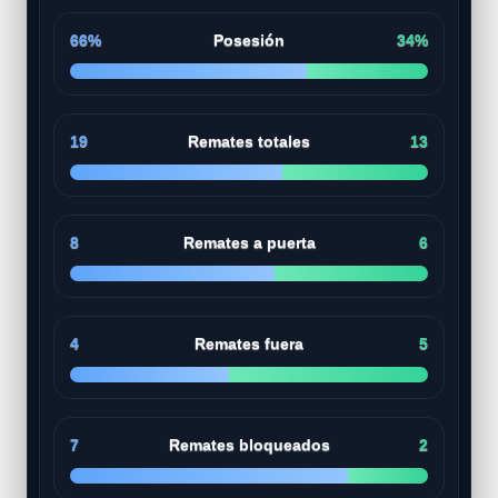
66%
Posesión
34%
19
Remates totales
13
8
Remates a puerta
6
4
Remates fuera
5
7
Remates bloqueados
2