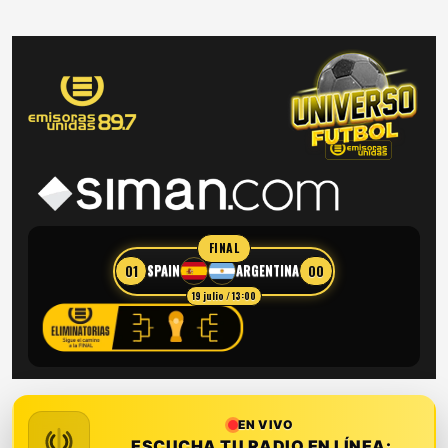
FINAL
01
00
SPAIN
ARGENTINA
19 julio / 13:00
EN VIVO
ESCUCHA TU RADIO EN LÍNEA: