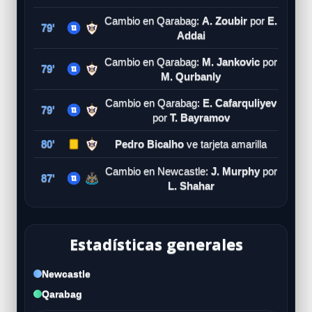
Cambio en Qarabag:
A. Zoubir
por
E.
79'
Addai
Cambio en Qarabag:
M. Jankovic
por
79'
M. Qurbanly
Cambio en Qarabag:
E. Cafarquliyev
79'
por
T. Bayramov
80'
Pedro Bicalho
ve tarjeta amarilla
Cambio en Newcastle:
J. Murphy
por
87'
L. Shahar
Estadísticas generales
Newcastle
Qarabag