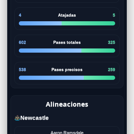
4
Atajadas
5
602
Pases totales
325
538
Pases precisos
259
Alineaciones
Newcastle
Aaron Ramsdale