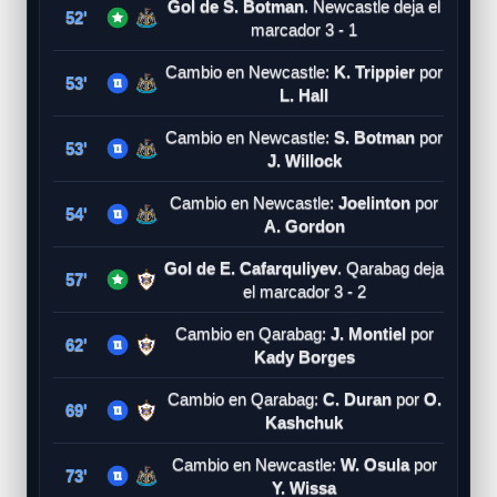
Gol de S. Botman
. Newcastle deja el
52'
marcador 3 - 1
Cambio en Newcastle:
K. Trippier
por
53'
L. Hall
Cambio en Newcastle:
S. Botman
por
53'
J. Willock
Cambio en Newcastle:
Joelinton
por
54'
A. Gordon
Gol de E. Cafarquliyev
. Qarabag deja
57'
el marcador 3 - 2
Cambio en Qarabag:
J. Montiel
por
62'
Kady Borges
Cambio en Qarabag:
C. Duran
por
O.
69'
Kashchuk
Cambio en Newcastle:
W. Osula
por
73'
Y. Wissa