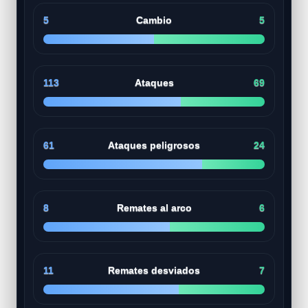
5
Cambio
5
113
Ataques
69
61
Ataques peligrosos
24
8
Remates al arco
6
11
Remates desviados
7