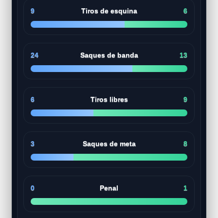
9
Tiros de esquina
6
24
Saques de banda
13
6
Tiros libres
9
3
Saques de meta
8
0
Penal
1