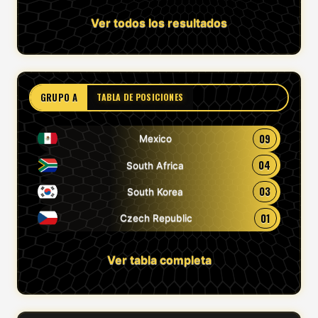
Ver todos los resultados
GRUPO A
TABLA DE POSICIONES
09
Mexico
04
South Africa
03
South Korea
01
Czech Republic
Ver tabla completa