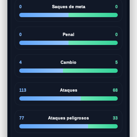
0
Saques de meta
0
0
Penal
0
4
Cambio
5
113
Ataques
68
77
Ataques peligrosos
33