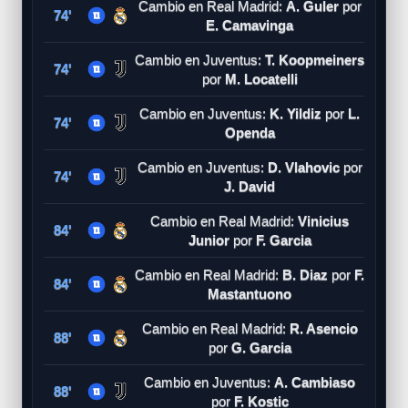
Cambio en Real Madrid:
A. Guler
por
74'
E. Camavinga
Cambio en Juventus:
T. Koopmeiners
74'
por
M. Locatelli
Cambio en Juventus:
K. Yildiz
por
L.
74'
Openda
Cambio en Juventus:
D. Vlahovic
por
74'
J. David
Cambio en Real Madrid:
Vinicius
84'
Junior
por
F. Garcia
Cambio en Real Madrid:
B. Diaz
por
F.
84'
Mastantuono
Cambio en Real Madrid:
R. Asencio
88'
por
G. Garcia
Cambio en Juventus:
A. Cambiaso
88'
por
F. Kostic