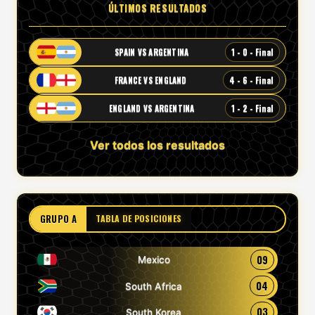
ÚLTIMOS RESULTADOS
1 - 0 - Final
SPAIN VS ARGENTINA
4 - 6 - Final
FRANCE VS ENGLAND
1 - 2 - Final
ENGLAND VS ARGENTINA
Ver todos los resultados
GRUPO A
TABLA DE POSICIONES
09
Mexico
04
South Africa
03
South Korea