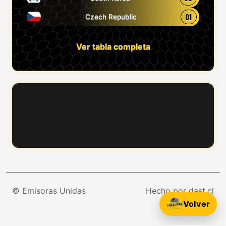
01
Czech Republic
Ver tabla completa
© Emisoras Unidas
Hecho por dast.cl
Volver