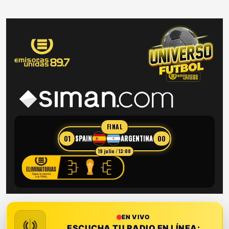
FINAL
01
00
SPAIN
ARGENTINA
19 julio / 13:00
EN VIVO
ESCUCHA TU RADIO EN LÍNEA: