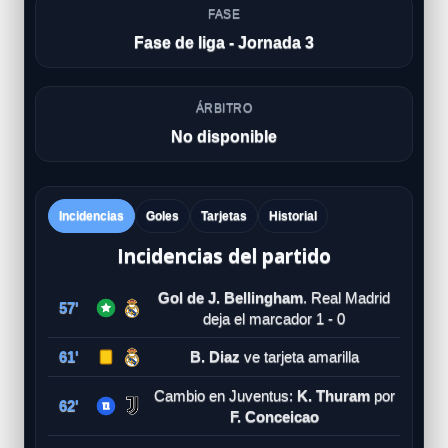
FASE
Fase de liga - Jornada 3
ÁRBITRO
No disponible
Incidencias
Goles
Tarjetas
Historial
Incidencias del partido
Gol de J. Bellingham
. Real Madrid
57'
deja el marcador 1 - 0
61'
B. Diaz
ve tarjeta amarilla
Cambio en Juventus:
K. Thuram
por
62'
F. Conceicao