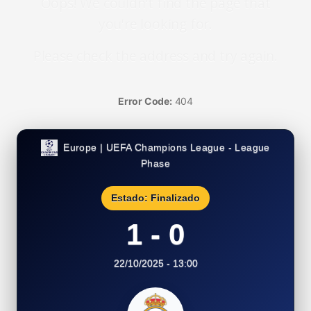
Oops! We couldn't find the page that
you're looking for.
Please check the address and try again.
Error Code:
404
Europe | UEFA Champions League - League
Phase
Estado: Finalizado
1 - 0
22/10/2025 - 13:00